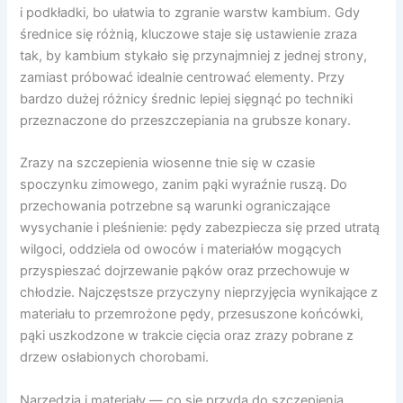
i podkładki, bo ułatwia to zgranie warstw kambium. Gdy
średnice się różnią, kluczowe staje się ustawienie zraza
tak, by kambium stykało się przynajmniej z jednej strony,
zamiast próbować idealnie centrować elementy. Przy
bardzo dużej różnicy średnic lepiej sięgnąć po techniki
przeznaczone do przeszczepiania na grubsze konary.
Zrazy na szczepienia wiosenne tnie się w czasie
spoczynku zimowego, zanim pąki wyraźnie ruszą. Do
przechowania potrzebne są warunki ograniczające
wysychanie i pleśnienie: pędy zabezpiecza się przed utratą
wilgoci, oddziela od owoców i materiałów mogących
przyspieszać dojrzewanie pąków oraz przechowuje w
chłodzie. Najczęstsze przyczyny nieprzyjęcia wynikające z
materiału to przemrożone pędy, przesuszone końcówki,
pąki uszkodzone w trakcie cięcia oraz zrazy pobrane z
drzew osłabionych chorobami.
Narzędzia i materiały — co się przyda do szczepienia