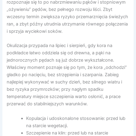
rozpoznaje się to po nabrzmiewaniu pąków i stopniowym
„ożywieniu” pędów, bez pełnego rozwoju liści. Zbyt
wczesny termin zwiększa ryzyko przemarznięcia świeżych
ran, a zbyt późny utrudnia utrzymanie równego połączenia
i sprzyja wyciekowi soków.
Okulizacja przypada na lipiec i sierpień, gdy kora na
podkładce łatwo oddziela się od drewna, a pąki na
jednorocznych pędach są już dobrze wykształcone.
Właściwy moment poznaje się po tym, że kora „odchodzi”
gładko po nacięciu, bez strzępienia i szarpania. Zabieg
najlepiej wykonywać w suchy dzień, bez silnego wiatru i
bez ryzyka przymrozków; przy nagłym spadku
temperatury miejsce szczepienia warto osłonić, a prace
przerwać do stabilniejszych warunków.
Kopulacja i udoskonalone stosowanie: przed lub
na starcie wegetacji.
Szczepienie na klin: przed lub na starcie