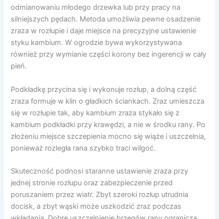
odmianowaniu młodego drzewka lub przy pracy na
silniejszych pędach. Metoda umożliwia pewne osadzenie
zraza w rozłupie i daje miejsce na precyzyjne ustawienie
styku kambium. W ogrodzie bywa wykorzystywana
również przy wymianie części korony bez ingerencji w cały
pień.
Podkładkę przycina się i wykonuje rozłup, a dolną część
zraza formuje w klin o gładkich ściankach. Zraz umieszcza
się w rozłupie tak, aby kambium zraza stykało się z
kambium podkładki przy krawędzi, a nie w środku rany. Po
złożeniu miejsce szczepienia mocno się wiąże i uszczelnia,
ponieważ rozległa rana szybko traci wilgoć.
Skuteczność podnosi staranne ustawienie zraza przy
jednej stronie rozłupu oraz zabezpieczenie przed
poruszaniem przez wiatr. Zbyt szeroki rozłup utrudnia
docisk, a zbyt wąski może uszkodzić zraz podczas
wkładania. Dobre uszczelnienie brzegów rany ogranicza