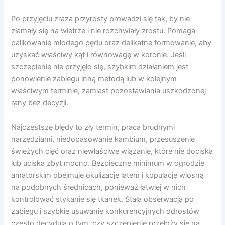
Po przyjęciu zraza przyrosty prowadzi się tak, by nie
złamały się na wietrze i nie rozchwiały zrostu. Pomaga
palikowanie młodego pędu oraz delikatne formowanie, aby
uzyskać właściwy kąt i równowagę w koronie. Jeśli
szczepienie nie przyjęło się, szybkim działaniem jest
ponowienie zabiegu inną metodą lub w kolejnym
właściwym terminie, zamiast pozostawiania uszkodzonej
rany bez decyzji.
Najczęstsze błędy to zły termin, praca brudnymi
narzędziami, niedopasowanie kambium, przesuszenie
świeżych cięć oraz niewłaściwe wiązanie, które nie dociska
lub uciska zbyt mocno. Bezpieczne minimum w ogrodzie
amatorskim obejmuje okulizację latem i kopulację wiosną
na podobnych średnicach, ponieważ łatwiej w nich
kontrolować stykanie się tkanek. Stała obserwacja po
zabiegu i szybkie usuwanie konkurencyjnych odrostów
często decydują o tym, czy szczepienie przełoży się na