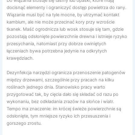
Do wiązania stosuje się taśmy lub opaski, które mają
docisnąć elementy i ograniczyć dostęp powietrza do rany.
Wiązanie musi być na tyle mocne, by utrzymać kontakt
kambium, ale nie może przecinać kory przy wzroście
tkanek. Maść ogrodnicza lub wosk stosuje się tam, gdzie
pozostają odsłonięte powierzchnie drewna i istnieje ryzyko
przesychania, natomiast przy dobrze owiniętych
łączeniach bywa potrzebna jedynie na odkrytych
krawędziach.
Dezynfekcja narzędzi ogranicza przenoszenie patogenów
między drzewami, szczególnie przy pracach na kilku
roślinach jednego dnia. Stanowisko pracy warto
przygotować tak, by cięcia dało się składać od razu po
wykonaniu, bez odkładania zrazów na słońce i wiatr.
Tempo ma znaczenie: im krócej świeże powierzchnie są
odsłonięte, tym mniejsze ryzyko ich przesuszenia i
gorszego zrostu.