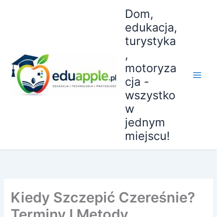
Przejdź
Dom,
do
edukacja,
treści
turystyka
,
motoryza
cja -
wszystko
w
jednym
miejscu!
Kiedy Szczepić Czereśnie?
Terminy I Metody