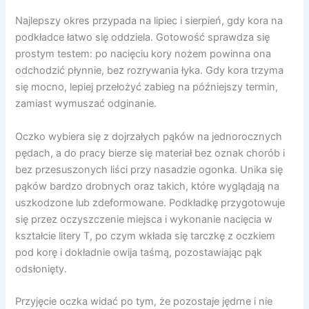
Najlepszy okres przypada na lipiec i sierpień, gdy kora na
podkładce łatwo się oddziela. Gotowość sprawdza się
prostym testem: po nacięciu kory nożem powinna ona
odchodzić płynnie, bez rozrywania łyka. Gdy kora trzyma
się mocno, lepiej przełożyć zabieg na późniejszy termin,
zamiast wymuszać odginanie.
Oczko wybiera się z dojrzałych pąków na jednorocznych
pędach, a do pracy bierze się materiał bez oznak chorób i
bez przesuszonych liści przy nasadzie ogonka. Unika się
pąków bardzo drobnych oraz takich, które wyglądają na
uszkodzone lub zdeformowane. Podkładkę przygotowuje
się przez oczyszczenie miejsca i wykonanie nacięcia w
kształcie litery T, po czym wkłada się tarczkę z oczkiem
pod korę i dokładnie owija taśmą, pozostawiając pąk
odsłonięty.
Przyjęcie oczka widać po tym, że pozostaje jędrne i nie