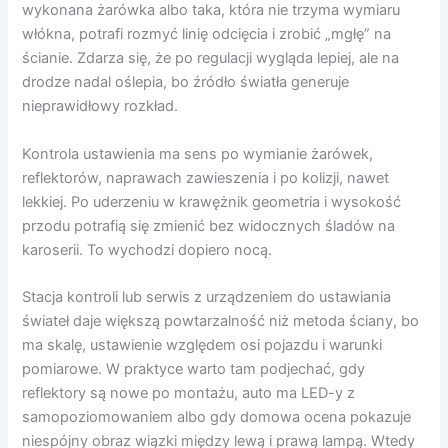
wykonana żarówka albo taka, która nie trzyma wymiaru
włókna, potrafi rozmyć linię odcięcia i zrobić „mgłę” na
ścianie. Zdarza się, że po regulacji wygląda lepiej, ale na
drodze nadal oślepia, bo źródło światła generuje
nieprawidłowy rozkład.
Kontrola ustawienia ma sens po wymianie żarówek,
reflektorów, naprawach zawieszenia i po kolizji, nawet
lekkiej. Po uderzeniu w krawężnik geometria i wysokość
przodu potrafią się zmienić bez widocznych śladów na
karoserii. To wychodzi dopiero nocą.
Stacja kontroli lub serwis z urządzeniem do ustawiania
świateł daje większą powtarzalność niż metoda ściany, bo
ma skalę, ustawienie względem osi pojazdu i warunki
pomiarowe. W praktyce warto tam podjechać, gdy
reflektory są nowe po montażu, auto ma LED-y z
samopoziomowaniem albo gdy domowa ocena pokazuje
niespójny obraz wiązki między lewą i prawą lampą. Wtedy