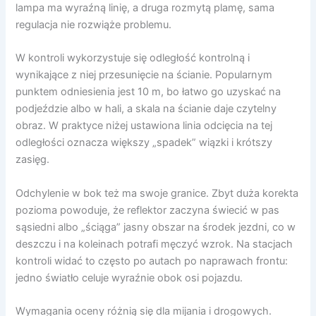
lampa ma wyraźną linię, a druga rozmytą plamę, sama
regulacja nie rozwiąże problemu.
W kontroli wykorzystuje się odległość kontrolną i
wynikające z niej przesunięcie na ścianie. Popularnym
punktem odniesienia jest 10 m, bo łatwo go uzyskać na
podjeździe albo w hali, a skala na ścianie daje czytelny
obraz. W praktyce niżej ustawiona linia odcięcia na tej
odległości oznacza większy „spadek” wiązki i krótszy
zasięg.
Odchylenie w bok też ma swoje granice. Zbyt duża korekta
pozioma powoduje, że reflektor zaczyna świecić w pas
sąsiedni albo „ściąga” jasny obszar na środek jezdni, co w
deszczu i na koleinach potrafi męczyć wzrok. Na stacjach
kontroli widać to często po autach po naprawach frontu:
jedno światło celuje wyraźnie obok osi pojazdu.
Wymagania oceny różnią się dla mijania i drogowych.