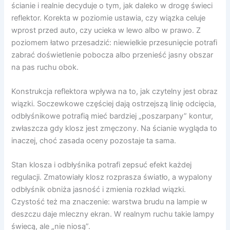
ścianie i realnie decyduje o tym, jak daleko w drogę świeci
reflektor. Korekta w poziomie ustawia, czy wiązka celuje
wprost przed auto, czy ucieka w lewo albo w prawo. Z
poziomem łatwo przesadzić: niewielkie przesunięcie potrafi
zabrać doświetlenie pobocza albo przenieść jasny obszar
na pas ruchu obok.
Konstrukcja reflektora wpływa na to, jak czytelny jest obraz
wiązki. Soczewkowe częściej dają ostrzejszą linię odcięcia,
odbłyśnikowe potrafią mieć bardziej „poszarpany” kontur,
zwłaszcza gdy klosz jest zmęczony. Na ścianie wygląda to
inaczej, choć zasada oceny pozostaje ta sama.
Stan klosza i odbłyśnika potrafi zepsuć efekt każdej
regulacji. Zmatowiały klosz rozprasza światło, a wypalony
odbłyśnik obniża jasność i zmienia rozkład wiązki.
Czystość też ma znaczenie: warstwa brudu na lampie w
deszczu daje mleczny ekran. W realnym ruchu takie lampy
świecą, ale „nie niosą”.