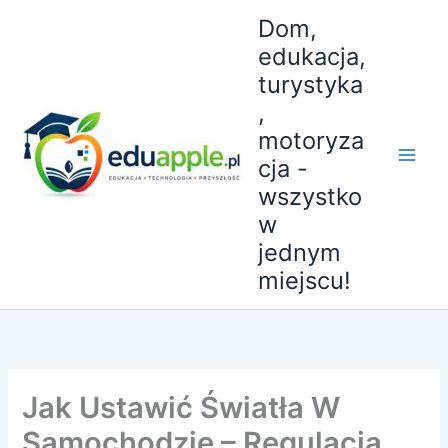
Przejdź
Dom,
do
edukacja,
treści
turystyka
,
motoryza
cja -
wszystko
w
jednym
miejscu!
Jak Ustawić Światła W
Samochodzie – Regulacja