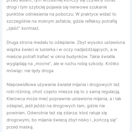
przed autem, tym wcześniej kończy się czytelny obraz
drogi i tym szybciej pojawia się nerwowe szukanie
punktów odniesienia na poboczu. W praktyce widać to
szczególnie na mokrym asfalcie, gdzie refleksy potrafią
„zjeść” kontrast.
Druga strona medalu to oślepianie. Zbyt wysoko ustawiona
wiązka świeci w lusterka i w oczy nadjeżdżających, a w
mieście potrafi trafiać w okna budynków. Takie światła
wyglądają na „mocne”, ale w ruchu robią szkody. Krótko
mówiąc: nie tędy droga.
Nieprawidłowe używanie świateł mijania i drogowych też
robi różnicę, choć często miesza się to z samą regulacją.
Kierowca może mieć poprawnie ustawione mijania, a i tak
oślepiać, jeśli jeździ na drogowych tam, gdzie nie
powinien. Odwrotnie też się zdarza: ktoś ratuje się
drogowymi, bo mijania świecą zbyt nisko i „kończą się”
przed maską.