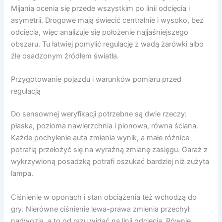
Mijania ocenia się przede wszystkim po linii odcięcia i
asymetrii. Drogowe mają świecić centralnie i wysoko, bez
odcięcia, więc analizuje się położenie najjaśniejszego
obszaru. Tu łatwiej pomylić regulację z wadą żarówki albo
źle osadzonym źródłem światła.
Przygotowanie pojazdu i warunków pomiaru przed
regulacją
Do sensownej weryfikacji potrzebne są dwie rzeczy:
płaska, pozioma nawierzchnia i pionowa, równa ściana.
Każde pochylenie auta zmienia wynik, a małe różnice
potrafią przełożyć się na wyraźną zmianę zasięgu. Garaż z
wykrzywioną posadzką potrafi oszukać bardziej niż zużyta
lampa.
Ciśnienie w oponach i stan obciążenia też wchodzą do
gry. Nierówne ciśnienie lewa-prawa zmienia przechył
nadwozia, a to od razu widać na linii odcięcia. Równie