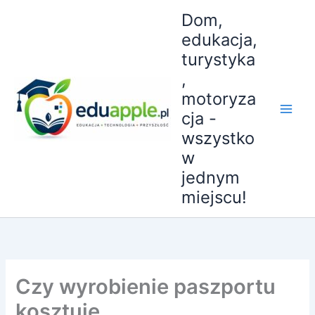
Przejdź
Dom,
do
edukacja,
treści
turystyka
,
motoryza
cja -
wszystko
w
jednym
miejscu!
Czy wyrobienie paszportu
kosztuje