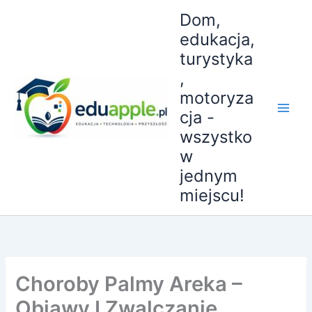
Przejdź
Dom,
do
edukacja,
treści
turystyka
,
motoryza
cja -
wszystko
w
jednym
miejscu!
Choroby Palmy Areka –
Objawy I Zwalczanie