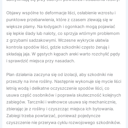
Objawy wspólne to deformacje liści, osłabienie wzrostu i
punktowe przebarwienia, które z czasem zlewają się w
większe plamy. Na łodygach i ogonkach mogą pojawiać
się lepkie ślady lub naloty, co sprzyja wtórnym problemom
z grzybami sadzakowymi. Wczesne wykrycie ułatwia
kontrola spodów liści, gdzie szkodniki często żerują i
składają jaja. W gęstych kępach areki warto rozchylić pędy
i sprawdzić miejsca przy nasadach.
Plan działania zaczyna się od izolacji, aby szkodniki nie
przeszły na inne rośliny. Następnie wykonuje się mycie liści
letnią wodą i delikatne oczyszczenie spodów liści, co
usuwa część osobników i poprawia skuteczność kolejnych
zabiegów. Tarczniki i wełnowce usuwa się mechanicznie,
zbierając je z rośliny i czyszcząc miejsca ich bytowania.
Zabiegi trzeba powtarzać, ponieważ pojedyncze
czyszczenie nie przerywa cyklu rozwojowego szkodników.