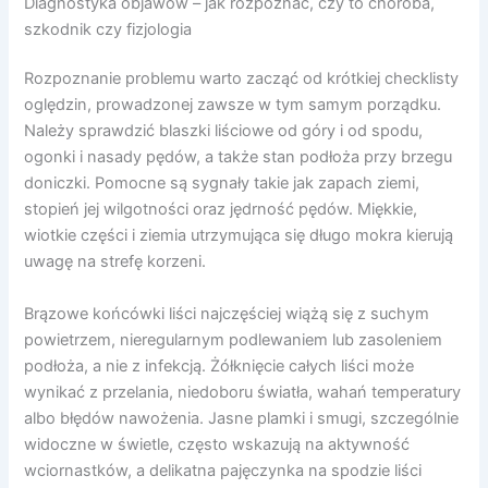
Diagnostyka objawów – jak rozpoznać, czy to choroba,
szkodnik czy fizjologia
Rozpoznanie problemu warto zacząć od krótkiej checklisty
oględzin, prowadzonej zawsze w tym samym porządku.
Należy sprawdzić blaszki liściowe od góry i od spodu,
ogonki i nasady pędów, a także stan podłoża przy brzegu
doniczki. Pomocne są sygnały takie jak zapach ziemi,
stopień jej wilgotności oraz jędrność pędów. Miękkie,
wiotkie części i ziemia utrzymująca się długo mokra kierują
uwagę na strefę korzeni.
Brązowe końcówki liści najczęściej wiążą się z suchym
powietrzem, nieregularnym podlewaniem lub zasoleniem
podłoża, a nie z infekcją. Żółknięcie całych liści może
wynikać z przelania, niedoboru światła, wahań temperatury
albo błędów nawożenia. Jasne plamki i smugi, szczególnie
widoczne w świetle, często wskazują na aktywność
wciornastków, a delikatna pajęczynka na spodzie liści