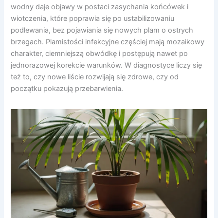
wodny daje objawy w postaci zasychania końcówek i
wiotczenia, które poprawia się po ustabilizowaniu
podlewania, bez pojawiania się nowych plam o ostrych
brzegach. Plamistości infekcyjne częściej mają mozaikowy
charakter, ciemniejszą obwódkę i postępują nawet po
jednorazowej korekcie warunków. W diagnostyce liczy się
też to, czy nowe liście rozwijają się zdrowe, czy od
początku pokazują przebarwienia.