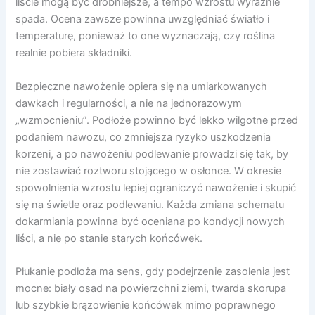
liście mogą być drobniejsze, a tempo wzrostu wyraźnie
spada. Ocena zawsze powinna uwzględniać światło i
temperaturę, ponieważ to one wyznaczają, czy roślina
realnie pobiera składniki.
Bezpieczne nawożenie opiera się na umiarkowanych
dawkach i regularności, a nie na jednorazowym
„wzmocnieniu”. Podłoże powinno być lekko wilgotne przed
podaniem nawozu, co zmniejsza ryzyko uszkodzenia
korzeni, a po nawożeniu podlewanie prowadzi się tak, by
nie zostawiać roztworu stojącego w osłonce. W okresie
spowolnienia wzrostu lepiej ograniczyć nawożenie i skupić
się na świetle oraz podlewaniu. Każda zmiana schematu
dokarmiania powinna być oceniana po kondycji nowych
liści, a nie po stanie starych końcówek.
Płukanie podłoża ma sens, gdy podejrzenie zasolenia jest
mocne: biały osad na powierzchni ziemi, twarda skorupa
lub szybkie brązowienie końcówek mimo poprawnego