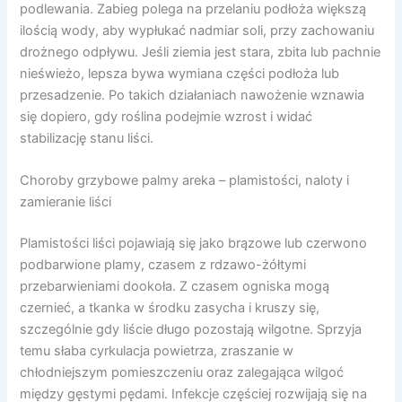
podlewania. Zabieg polega na przelaniu podłoża większą
ilością wody, aby wypłukać nadmiar soli, przy zachowaniu
drożnego odpływu. Jeśli ziemia jest stara, zbita lub pachnie
nieświeżo, lepsza bywa wymiana części podłoża lub
przesadzenie. Po takich działaniach nawożenie wznawia
się dopiero, gdy roślina podejmie wzrost i widać
stabilizację stanu liści.
Choroby grzybowe palmy areka – plamistości, naloty i
zamieranie liści
Plamistości liści pojawiają się jako brązowe lub czerwono
podbarwione plamy, czasem z rdzawo-żółtymi
przebarwieniami dookoła. Z czasem ogniska mogą
czernieć, a tkanka w środku zasycha i kruszy się,
szczególnie gdy liście długo pozostają wilgotne. Sprzyja
temu słaba cyrkulacja powietrza, zraszanie w
chłodniejszym pomieszczeniu oraz zalegająca wilgoć
między gęstymi pędami. Infekcje częściej rozwijają się na