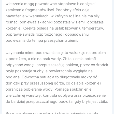
wietrzenia mogą powodować stopniowe blednięcie i
zamieranie fragmentów liści. Podobny efekt daje
nawożenie w warunkach, w których roślina nie ma siły
rosnąć, ponieważ składniki pozostają w ziemi i obciążają
korzenie. Korekta polega na ustabilizowaniu temperatury,
poprawie światła rozproszonego i dopasowaniu
podlewania do tempa przesychania ziemi.
Usychanie mimo podlewania często wskazuje na problem
z podłożem, a nie na brak wody. Zbita ziemia potrafi
odpychać wodę i przepuszczać ją bokiem, przez co środek
bryły pozostaje suchy, a powierzchnia wygląda na
podlaną. Odwrotna sytuacja to długotrwale mokry dół
doniczki przy przesuszonej górze, co osłabia korzenie i
ogranicza pobieranie wody. Pomaga spulchnienie
wierzchniej warstwy, kontrola odpływu oraz przesadzenie
do bardziej przepuszczalnego podłoża, gdy bryła jest zbita.
Brązowe plamy po przelaniu i stresie pojawiają się jako