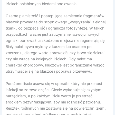
liściach osłabionych błędami podlewania.
Czarna plamistość i postępujące zamieranie fragmentów
blaszek prowadzą do stopniowego „wygryzania” zielonej
tkanki, co oszpeca liść i ogranicza fotosyntezę. W takich
przypadkach ważne jest zatrzymanie rozwoju nowych
ognisk, ponieważ uszkodzone miejsca nie regenerują się.
Biały nalot bywa mylony z kurzem lub osadem po
zraszaniu, dlatego warto sprawdzić, czy łatwo się ściera i
czy nie wraca na kolejnych liściach. Gdy nalot ma
charakter chorobowy, kluczowe jest ograniczenie wilgoci
utrzymującej się na blaszce i poprawa przewiewu.
Porażone liście usuwa się w sposób, który nie przenosi
infekcji na zdrowe części. Cięcie wykonuje się czystym
narzędziem, a po każdym liściu warto je przetrzeć
środkiem dezynfekującym, aby nie roznosić patogenu.
Resztek roślinnych nie zostawia się na powierzchni ziemi,
ponieważ mogą być źródłem ponownych infekcji.