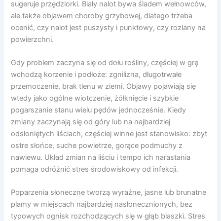
sugeruje przędziorki. Biały nalot bywa śladem wełnowców,
ale także objawem choroby grzybowej, dlatego trzeba
ocenić, czy nalot jest puszysty i punktowy, czy rozlany na
powierzchni.
Gdy problem zaczyna się od dołu rośliny, częściej w grę
wchodzą korzenie i podłoże: zgnilizna, długotrwałe
przemoczenie, brak tlenu w ziemi. Objawy pojawiają się
wtedy jako ogólne wiotczenie, żółknięcie i szybkie
pogarszanie stanu wielu pędów jednocześnie. Kiedy
zmiany zaczynają się od góry lub na najbardziej
odsłoniętych liściach, częściej winne jest stanowisko: zbyt
ostre słońce, suche powietrze, gorące podmuchy z
nawiewu. Układ zmian na liściu i tempo ich narastania
pomaga odróżnić stres środowiskowy od infekcji.
Poparzenia słoneczne tworzą wyraźne, jasne lub brunatne
plamy w miejscach najbardziej nasłonecznionych, bez
typowych ognisk rozchodzących się w głąb blaszki. Stres