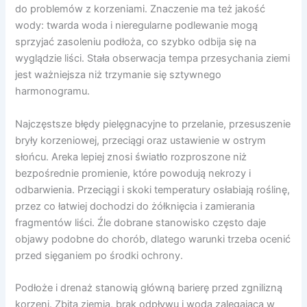
do problemów z korzeniami. Znaczenie ma też jakość
wody: twarda woda i nieregularne podlewanie mogą
sprzyjać zasoleniu podłoża, co szybko odbija się na
wyglądzie liści. Stała obserwacja tempa przesychania ziemi
jest ważniejsza niż trzymanie się sztywnego
harmonogramu.
Najczęstsze błędy pielęgnacyjne to przelanie, przesuszenie
bryły korzeniowej, przeciągi oraz ustawienie w ostrym
słońcu. Areka lepiej znosi światło rozproszone niż
bezpośrednie promienie, które powodują nekrozy i
odbarwienia. Przeciągi i skoki temperatury osłabiają roślinę,
przez co łatwiej dochodzi do żółknięcia i zamierania
fragmentów liści. Źle dobrane stanowisko często daje
objawy podobne do chorób, dlatego warunki trzeba ocenić
przed sięganiem po środki ochrony.
Podłoże i drenaż stanowią główną barierę przed zgnilizną
korzeni. Zbita ziemia, brak odpływu i woda zalegająca w