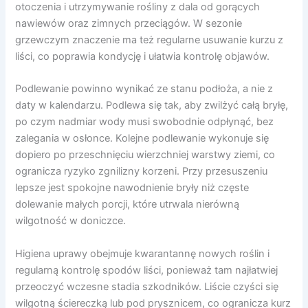
otoczenia i utrzymywanie rośliny z dala od gorących
nawiewów oraz zimnych przeciągów. W sezonie
grzewczym znaczenie ma też regularne usuwanie kurzu z
liści, co poprawia kondycję i ułatwia kontrolę objawów.
Podlewanie powinno wynikać ze stanu podłoża, a nie z
daty w kalendarzu. Podlewa się tak, aby zwilżyć całą bryłę,
po czym nadmiar wody musi swobodnie odpłynąć, bez
zalegania w osłonce. Kolejne podlewanie wykonuje się
dopiero po przeschnięciu wierzchniej warstwy ziemi, co
ogranicza ryzyko zgnilizny korzeni. Przy przesuszeniu
lepsze jest spokojne nawodnienie bryły niż częste
dolewanie małych porcji, które utrwala nierówną
wilgotność w doniczce.
Higiena uprawy obejmuje kwarantannę nowych roślin i
regularną kontrolę spodów liści, ponieważ tam najłatwiej
przeoczyć wczesne stadia szkodników. Liście czyści się
wilgotną ściereczką lub pod prysznicem, co ogranicza kurz