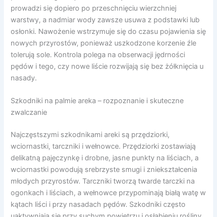
prowadzi się dopiero po przeschnięciu wierzchniej
warstwy, a nadmiar wody zawsze usuwa z podstawki lub
osłonki. Nawożenie wstrzymuje się do czasu pojawienia się
nowych przyrostów, ponieważ uszkodzone korzenie źle
tolerują sole. Kontrola polega na obserwacji jędrności
pędów i tego, czy nowe liście rozwijają się bez żółknięcia u
nasady.
Szkodniki na palmie areka – rozpoznanie i skuteczne
zwalczanie
Najczęstszymi szkodnikami areki są przędziorki,
wciornastki, tarczniki i wełnowce. Przędziorki zostawiają
delikatną pajęczynkę i drobne, jasne punkty na liściach, a
wciornastki powodują srebrzyste smugi i zniekształcenia
młodych przyrostów. Tarczniki tworzą twarde tarczki na
ogonkach i liściach, a wełnowce przypominają białą watę w
kątach liści i przy nasadach pędów. Szkodniki często
uaktywniają się przy suchym powietrzu i osłabieniu rośliny.