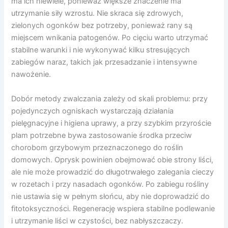
ma ich niewiele, ponieważ większe znaczenie ma
utrzymanie siły wzrostu. Nie skraca się zdrowych,
zielonych ogonków bez potrzeby, ponieważ rany są
miejscem wnikania patogenów. Po cięciu warto utrzymać
stabilne warunki i nie wykonywać kilku stresujących
zabiegów naraz, takich jak przesadzanie i intensywne
nawożenie.
Dobór metody zwalczania zależy od skali problemu: przy
pojedynczych ogniskach wystarczają działania
pielęgnacyjne i higiena uprawy, a przy szybkim przyroście
plam potrzebne bywa zastosowanie środka przeciw
chorobom grzybowym przeznaczonego do roślin
domowych. Oprysk powinien obejmować obie strony liści,
ale nie może prowadzić do długotrwałego zalegania cieczy
w rozetach i przy nasadach ogonków. Po zabiegu rośliny
nie ustawia się w pełnym słońcu, aby nie doprowadzić do
fitotoksyczności. Regenerację wspiera stabilne podlewanie
i utrzymanie liści w czystości, bez nabłyszczaczy.